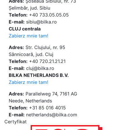
Adres:
Șoseaua Sibiului, nr. 73
Șelimbăr, jud. Sibiu
Telefon:
+40 733.05.05.05
E-mail:
sibiu@bilka.ro
CLUJ centrala
Zabierz mnie tam!
Adres:
Str. Clujului, nr. 95
Sânnicoară, jud. Cluj
Telefon:
+40 720.21.21.21
E-mail:
cluj@bilka.ro
BILKA NETHERLANDS B.V.
Zabierz mnie tam!
Adres:
Parallelweg 74, 7161 AG
Neede, Netherlands
Telefon:
+31 85 016 4015
E-mail:
netherlands@bilka.com
Certyfikat