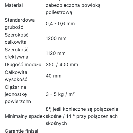
Material
zabezpieczona powłoką
poliestrową
Standardowa
0,4 - 0,6 mm
grubość
Szerokość
1200 mm
całkowita
Szerokość
1120 mm
efektywna
Długość modułu
350 / 400 mm
Całkowita
40 mm
wysokość
Ciężar na
jednostkę
3 - 5 kg / m²
powierzchn
8°, jeśli konieczne są połączenia
Minimalny spadek
skośne / 14 ° przy połączeniach
skośnych
Garanție finisaj