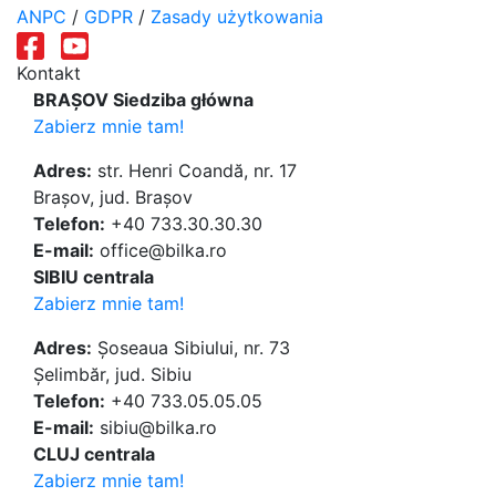
ANPC
/
GDPR
/
Zasady użytkowania
Kontakt
BRAȘOV Siedziba główna
Zabierz mnie tam!
Adres:
str. Henri Coandă, nr. 17
Brașov, jud. Brașov
Telefon:
+40 733.30.30.30
E-mail:
office@bilka.ro
SIBIU centrala
Zabierz mnie tam!
Adres:
Șoseaua Sibiului, nr. 73
Șelimbăr, jud. Sibiu
Telefon:
+40 733.05.05.05
E-mail:
sibiu@bilka.ro
CLUJ centrala
Zabierz mnie tam!