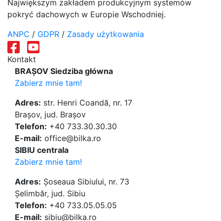
Największym zakładem produkcyjnym systemów
pokryć dachowych w Europie Wschodniej.
ANPC
/
GDPR
/
Zasady użytkowania
Kontakt
BRAȘOV Siedziba główna
Zabierz mnie tam!
Adres:
str. Henri Coandă, nr. 17
Brașov, jud. Brașov
Telefon:
+40 733.30.30.30
E-mail:
office@bilka.ro
SIBIU centrala
Zabierz mnie tam!
Adres:
Șoseaua Sibiului, nr. 73
Șelimbăr, jud. Sibiu
Telefon:
+40 733.05.05.05
E-mail:
sibiu@bilka.ro