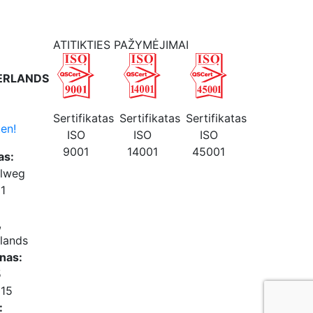
ATITIKTIES PAŽYMĖJIMAI
ERLANDS
Sertifikatas
Sertifikatas
Sertifikatas
en!
ISO
ISO
ISO
9001
14001
45001
as:
elweg
61
,
lands
nas:
5
015
: