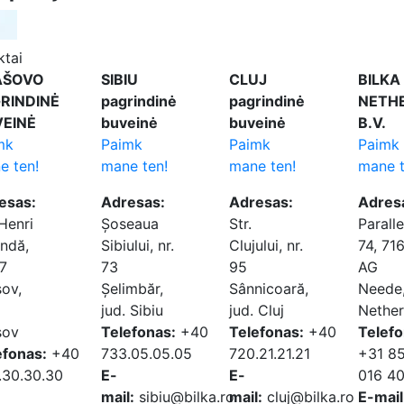
ktai
AŠOVO
SIBIU
CLUJ
BILKA
RINDINĖ
pagrindinė
pagrindinė
NETH
EINĖ
buveinė
buveinė
B.V.
mk
Paimk
Paimk
Paimk
e ten!
mane ten!
mane ten!
mane t
esas:
Adresas:
Adresas:
Adres
 Henri
Șoseaua
Str.
Parall
ndă,
Sibiului, nr.
Clujului, nr.
74, 71
17
73
95
AG
șov,
Șelimbăr,
Sânnicoară,
Neede
jud. Sibiu
jud. Cluj
Nether
șov
Telefonas:
+40
Telefonas:
+40
Telefo
efonas:
+40
733.05.05.05
720.21.21.21
+31 8
.30.30.30
E-
E-
016 4
mail:
sibiu@bilka.ro
mail:
cluj@bilka.ro
E-mail