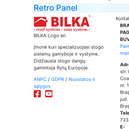
Retro Panel
Konta
BR
PAG
BILKA Logo en
BUV
Pai
Įmonė kuri specializuojasi stogo
man
sistemų gamyboje ir vystyme.
Didžiausia stogo dangų
Adr
gamintoja Rytų Europoje.
str.
Coa
ANPC
/
GDPR
/
Nuostatos ir
nr. 
sąlygos
Bra
jud.
Bra
Tel
733
E-