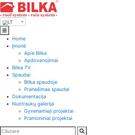
Skip
to
content
LT
Home
Įmonė
Apie Bilka
Apdovanojimai
Bilka TV
Spaudai
Bilka spaudoje
Pranešimas spaudai
Dokumentacija
Nuotraukų galerija
Gyvenamieji projektai
Pramoniniai projektai
Ieškoti: