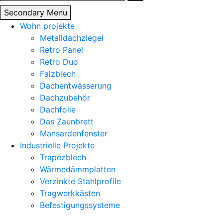
nach:
Secondary Menu
Wohn projekte
Metalldachziegel
Retro Panel
Retro Duo
Falzblech
Dachentwässerung
Dachzubehör
Dachfolie
Das Zaunbrett
Mansardenfenster
Industrielle Projekte
Trapezblech
Wärmedämmplatten
Verzinkte Stahlprofile
Tragwerkkästen
Befestigungssysteme