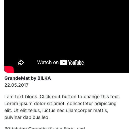
GrandeMat by BILKA
22.05.2017
I am text block. Click edit button to change this text.
Lorem ipsum dolor sit amet, consectetur adipiscing
elit. Ut elit tellus, luctus nec ullamcorper mattis,
pulvinar dapibus leo.
30-jährige Garantie für die Farb- und