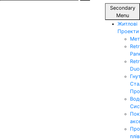
for:
Secondary
Menu
Житлові
Проекти
Мет
Ret
Pan
Ret
Duo
Гну
Ста
Про
Вод
Сис
Пок
акс
Про
плі