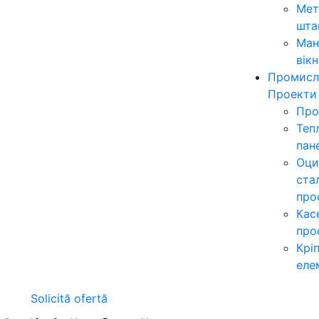
Мет
шта
Ман
вікн
Промисл
Проекти
Про
Теп
пан
Оци
ста
про
Кас
про
Крі
еле
Solicită ofertă