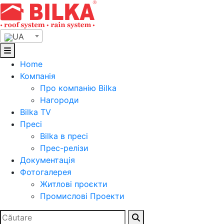
Skip
to
content
UA
Home
Компанія
Про компанію Bilka
Нагороди
Bilka TV
Пресі
Bilka в пресі
Прес-релізи
Документація
Фотогалерея
Житлові проєкти
Промислові Проекти
Search