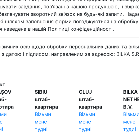
увати завдання, пов’язані з нашою продукцією, її збірк
безпечувати зворотний зв’язок на будь-які запити. Над
які шляхом заповнення форми погоджуються на обробку 
 наведена в нашій Політиці конфіденційності.
фізичних осіб щодо обробки персональних даних та віль
атою і підписом, направленим за адресою: BILKA S.R.L., 
кт
AȘOV
SIBIU
CLUJ
BILKA
аб-
штаб-
штаб-
NETH
ртира
квартира
квартира
B.V.
ьми
Візьми
Візьми
Візьм
е
мене
мене
мене
и!
туди!
туди!
туди!