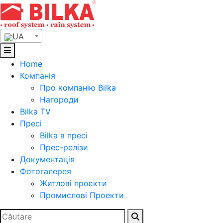
Skip
to
content
UA
Home
Компанія
Про компанію Bilka
Нагороди
Bilka TV
Пресі
Bilka в пресі
Прес-релізи
Документація
Фотогалерея
Житлові проєкти
Промислові Проекти
Search