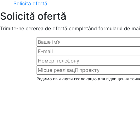
Solicită ofertă
Solicită ofertă
Trimite-ne cererea de ofertă completând formularul de mai 
Радимо ввімкнути геолокацію для підвищення точно