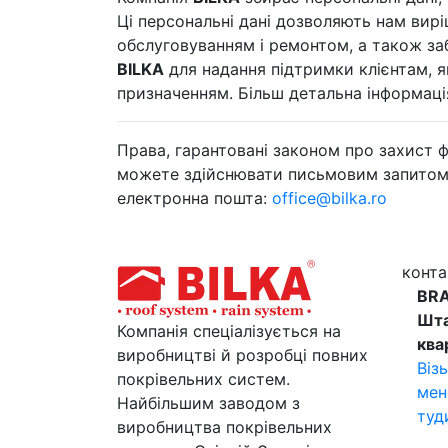
Ці персональні дані дозволяють нам виріш
обслуговуванням і ремонтом, а також за
BILKA
для надання підтримки клієнтам, 
призначенням. Більш детальна інформація
Права, гарантовані законом про захист 
можете здійснювати письмовим запитом з д
електронна пошта:
office@bilka.ro
конта
BR
Шт
Компанія спеціалізується на
ква
виробництві й розробці повних
Віз
покрівельних систем.
мен
Найбільшим заводом з
туд
виробництва покрівельних