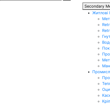
for:
Secondary M
Житлові
Мет
Retr
Ret
Гну
Вод
Пок
Про
Мет
Ман
Промисл
Про
Теп
Оци
Кас
Крі