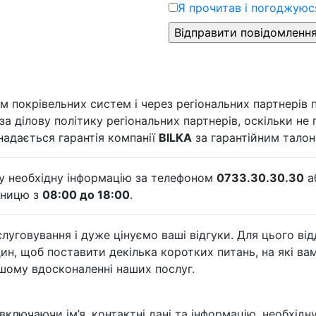
Я прочитав і погоджуюся
покрівельних систем і через регіональних партнерів п
 за ділову політику регіональних партнерів, оскільки н
надається гарантія компанії
BILKA
за гарантійним талон
яку необхідну інформацію за телефоном
0733.30.30.30
а
ятницю з
08:00 до 18:00
.
говування і дуже цінуємо ваші відгуки. Для цього відд
ин, щоб поставити декілька коротких питань, на які ва
шому вдосконаленні наших послуг.
включаючи ім’я, контактні дані та інформацію, необхідну