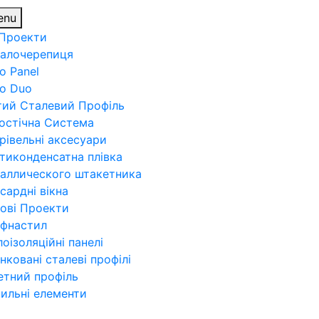
enu
 Проекти
алочерепиця
o Panel
ro Duo
тий Сталевий Профіль
остічна Система
рівельні аксесуари
тиконденсатна плівка
аллического штакетника
сардні вікна
ові Проекти
фнастил
лоізоляційні панелі
нковані сталеві профілі
етний профіль
пильні елементи