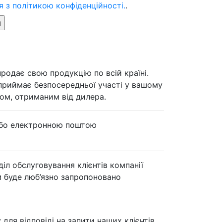
 з політикою конфіденційності.
.
родає свою продукцію по всій країні.
е приймає безпосередньої участі у вашому
ом, отриманим від дилера.
бо електронною поштою
іл обслуговування клієнтів компанії
м буде люб’язно запропоновано
 для відповіді на запити наших клієнтів.