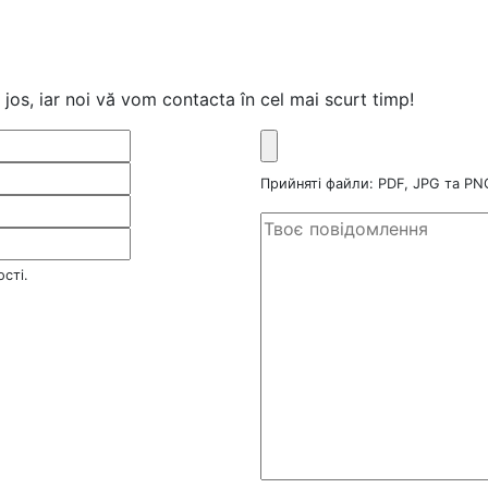
jos, iar noi vă vom contacta în cel mai scurt timp!
Прийняті файли: PDF, JPG та P
сті.