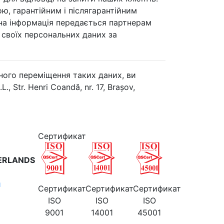
ою, гарантійним і післягарантійним
ана інформація передається партнерам
своїх персональних даних за
ного переміщення таких даних, ви
Str. Henri Coandă, nr. 17, Brașov,
Cертификат
ERLANDS
и
Cертификат
Cертификат
Cертификат
ISO
ISO
ISO
9001
14001
45001