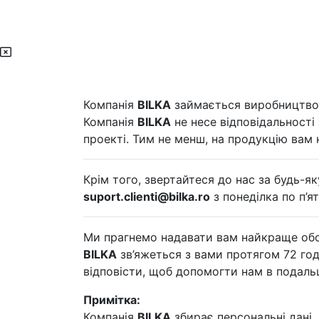
Компанія
BILKA
займається виробництвом 
Компанія
BILKA
не несе відповідальності
проекті. Тим не менш, на продукцію вам 
Крім того, звертайтеся до нас за будь-
suport.clienti@bilka.ro
з понеділка по п’
Ми прагнемо надавати вам найкраще обслу
BILKA
зв’яжеться з вами протягом 72 год
відповісти, щоб допомогти нам в подаль
Примітка:
Компанія
BILKA
збирає персональні дані, 