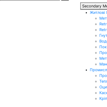
for:
Secondary M
Житлові
Мет
Retr
Ret
Гну
Вод
Пок
Про
Мет
Ман
Промисл
Про
Теп
Оци
Кас
Крі