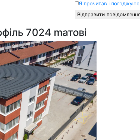
Я прочитав і погоджуюся
філь 7024 mатові