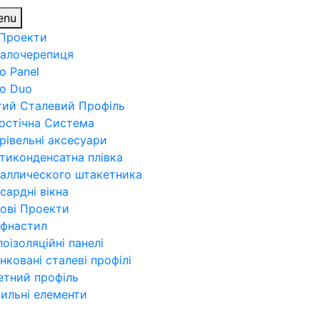
enu
 Проекти
алочерепиця
o Panel
ro Duo
тий Сталевий Профіль
остічна Система
рівельні аксесуари
тиконденсатна плівка
аллического штакетника
сардні вікна
ові Проекти
фнастил
лоізоляційні панелі
нковані сталеві профілі
етний профіль
пильні елементи