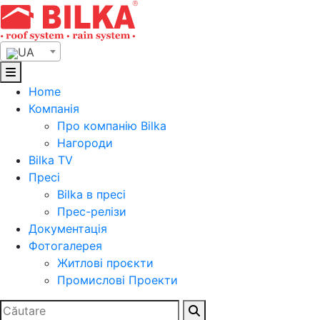
Skip
to
content
UA
Home
Компанія
Про компанію Bilka
Нагороди
Bilka TV
Пресі
Bilka в пресі
Прес-релізи
Документація
Фотогалерея
Житлові проєкти
Промислові Проекти
Search