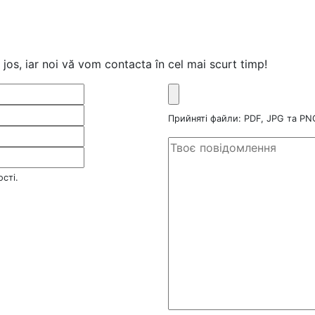
jos, iar noi vă vom contacta în cel mai scurt timp!
Прийняті файли: PDF, JPG та P
сті.