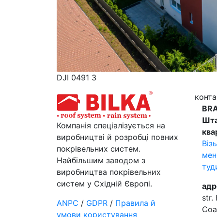
DJI 0491 3
конта
BR
Шт
Компанія спеціалізується на
ква
виробництві й розробці повних
Віз
покрівельних систем.
мен
Найбільшим заводом з
туд
виробництва покрівельних
систем у Східній Європі.
адр
str.
ANPC
/
GDPR
/
Правила й
Coa
умови користування