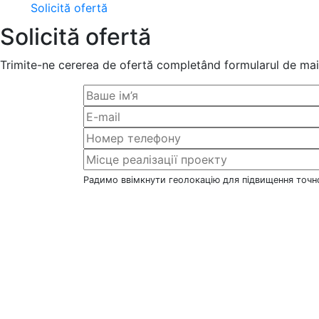
Solicită ofertă
Solicită ofertă
Trimite-ne cererea de ofertă completând formularul de mai 
Радимо ввімкнути геолокацію для підвищення точно