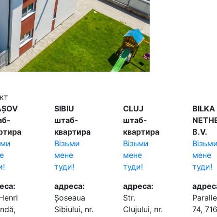
кт
AȘOV
SIBIU
CLUJ
BILKA
аб-
штаб-
штаб-
NETH
ртира
квартира
квартира
B.V.
ьми
Візьми
Візьми
Візьм
е
мене
мене
мене
и!
туди!
туди!
туди!
еса:
адреса:
адреса:
адрес
 Henri
Șoseaua
Str.
Parall
ndă,
Sibiului, nr.
Clujului, nr.
74, 71