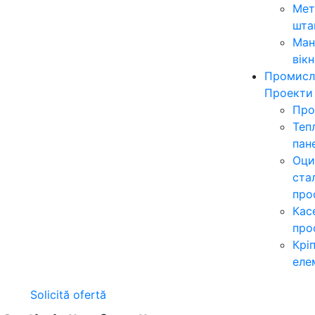
Мет
шта
Ман
вікн
Промисл
Проекти
Про
Теп
пан
Оци
ста
про
Кас
про
Крі
еле
Solicită ofertă