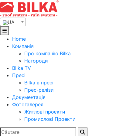
Skip
to
content
UA
Home
Компанія
Про компанію Bilka
Нагороди
Bilka TV
Пресі
Bilka в пресі
Прес-релізи
Документація
Фотогалерея
Житлові проєкти
Промислові Проекти
Search