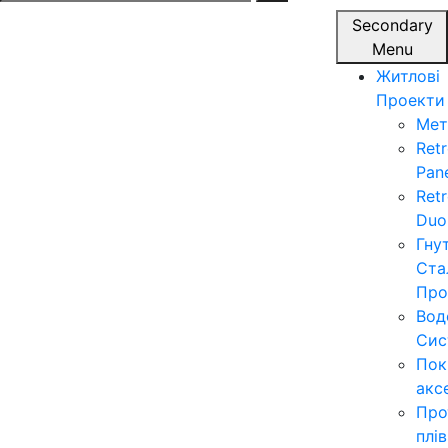
for:
Secondary
Menu
Житлові
Проекти
Мет
Ret
Pan
Ret
Duo
Гну
Ста
Про
Вод
Сис
Пок
акс
Про
плі