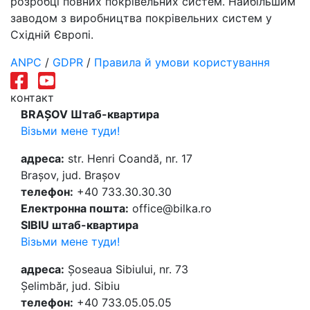
розробці повних покрівельних систем. Найбільшим
заводом з виробництва покрівельних систем у
Східній Європі.
ANPC
/
GDPR
/
Правила й умови користування
контакт
BRAȘOV Штаб-квартира
Візьми мене туди!
адреса:
str. Henri Coandă, nr. 17
Brașov, jud. Brașov
телефон:
+40 733.30.30.30
Електронна пошта:
office@bilka.ro
SIBIU штаб-квартира
Візьми мене туди!
адреса:
Șoseaua Sibiului, nr. 73
Șelimbăr, jud. Sibiu
телефон:
+40 733.05.05.05