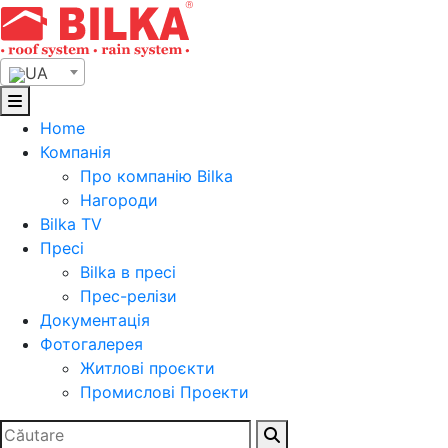
Skip
to
content
UA
Home
Компанія
Про компанію Bilka
Нагороди
Bilka TV
Пресі
Bilka в пресі
Прес-релізи
Документація
Фотогалерея
Житлові проєкти
Промислові Проекти
Search