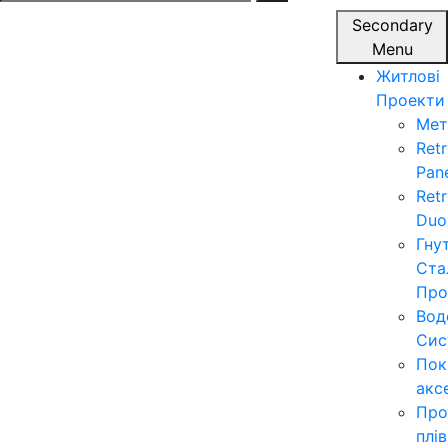
for:
Secondary
Menu
Житлові
Проекти
Мет
Ret
Pan
Ret
Duo
Гну
Ста
Про
Вод
Сис
Пок
акс
Про
плі