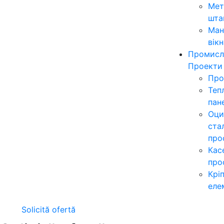
Мет
шта
Ман
вікн
Промисл
Проекти
Про
Теп
пан
Оци
ста
про
Кас
про
Крі
еле
Solicită ofertă