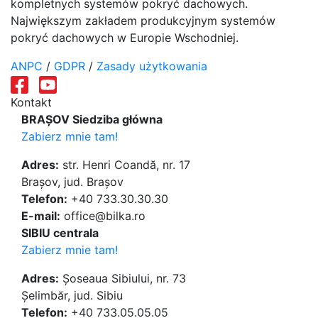
kompletnych systemów pokryć dachowych.
Największym zakładem produkcyjnym systemów
pokryć dachowych w Europie Wschodniej.
ANPC
/
GDPR
/
Zasady użytkowania
Kontakt
BRAȘOV Siedziba główna
Zabierz mnie tam!
Adres:
str. Henri Coandă, nr. 17
Brașov, jud. Brașov
Telefon:
+40 733.30.30.30
E-mail:
office@bilka.ro
SIBIU centrala
Zabierz mnie tam!
Adres:
Șoseaua Sibiului, nr. 73
Șelimbăr, jud. Sibiu
Telefon:
+40 733.05.05.05