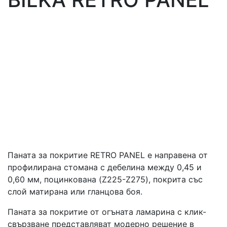
Паната за покритие RETRO PANEL е направена от
профилирана стомана с дебелина между 0,45 и
0,60 мм, поцинкована (Z225-Z275), покрита със
слой матирана или гланцова боя.
Паната за покритие от огъната ламарина с клик-
свързване представляват модерно решение в