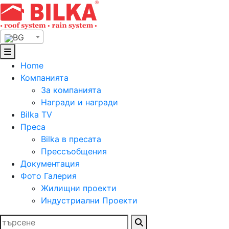
Skip
to
content
BG
Home
Компанията
За компанията
Награди и награди
Bilka TV
Преса
Bilka в пресата
Прессъобщения
Документация
Фото Галерия
Жилищни проекти
Индустриални Проекти
Търсене