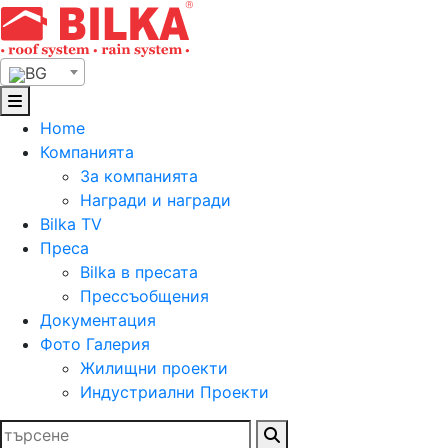
Skip
to
content
BG
Home
Компанията
За компанията
Награди и награди
Bilka TV
Преса
Bilka в пресата
Прессъобщения
Документация
Фото Галерия
Жилищни проекти
Индустриални Проекти
Търсене