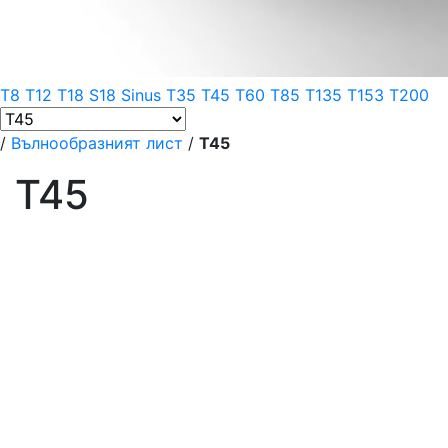
T8
T12
T18
S18 Sinus
T35
T45
T60
T85
T135
T153
T200
/
Вълнообразният лист
/
T45
T45