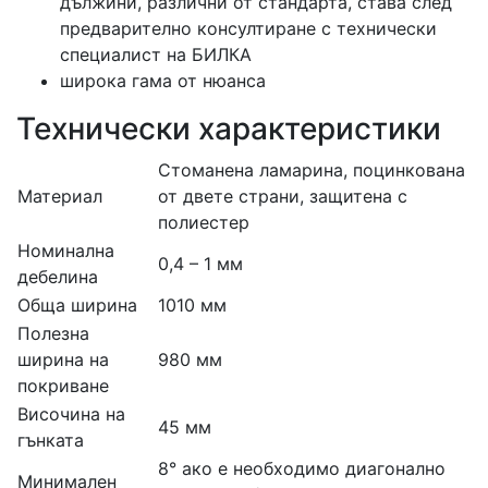
дължини, различни от стандарта, става след
предварително консултиране с технически
специалист на БИЛКА
широка гама от нюанса
Технически характеристики
Стоманена ламарина, поцинкована
Материал
от двете страни, защитена с
полиестер
Номинална
0,4 – 1 мм
дебелина
Обща ширина
1010 мм
Полезна
ширина на
980 мм
покриване
Височина на
45 мм
гънката
8° ако е необходимо диагонално
Минимален