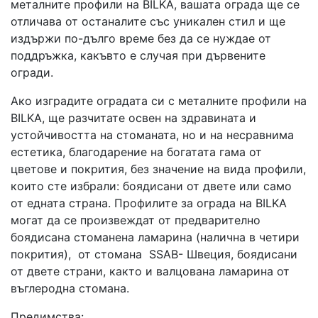
металните профили на BILKA, вашата ограда ще се
отличава от останалите със уникален стил и ще
издържи по-дълго време без да се нуждае от
поддръжка, какъвто е случая при дървените
огради.
Ако изградите оградата си с металните профили на
BILKA, ще разчитате освен на здравината и
устойчивостта на стоманата, но и на несравнима
естетика, благодарение на богатата гама от
цветове и покрития, без значение на вида профили,
които сте избрали: боядисани от двете или само
от едната страна. Профилите за ограда на BILKA
могат да се произвеждат от предварително
боядисана стоманена ламарина (налична в четири
покрития), от стомана SSAB- Швеция, боядисани
от двете страни, както и валцована ламарина от
въглеродна стомана.
Предимства: