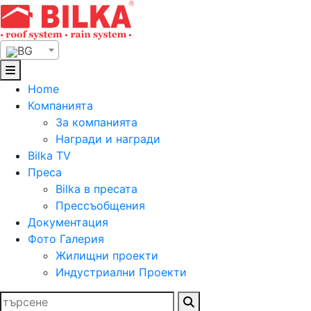
Skip
to
content
BG
Home
Компанията
За компанията
Награди и награди
Bilka TV
Преса
Bilka в пресата
Прессъобщения
Документация
Фото Галерия
Жилищни проекти
Индустриални Проекти
Търсене