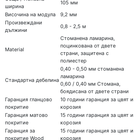
105 мм
ширина
Височина на модула
9,2 мм
Произвеждани
0,8 - 2,5 м
дължини
Стоманена ламарина,
поцинкована от двете
Material
страни, защитена с
полиестер
0,40 - 0,50 мм стоманена
ламарина
Стандартна дебелина
0,60 / 0,40 мм Cтомана,
боядисана от двете страни
Гаранция гланцово
10 години гаранция за цвят и
покритие
корозия
Гаранция матово
15 години гаранция за цвят и
покритие
корозия
Гаранция за
15 години гаранция за цвят и
покритие Wood
корозия