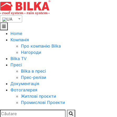
Skip
to
content
UA
Home
Компанія
Про компанію Bilka
Нагороди
Bilka TV
Пресі
Bilka в пресі
Прес-релізи
Документація
Фотогалерея
Житлові проєкти
Промислові Проекти
Search