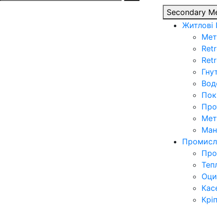
for:
Secondary M
Житлові
Мет
Retr
Ret
Гну
Вод
Пок
Про
Мет
Ман
Промисл
Про
Теп
Оци
Кас
Крі