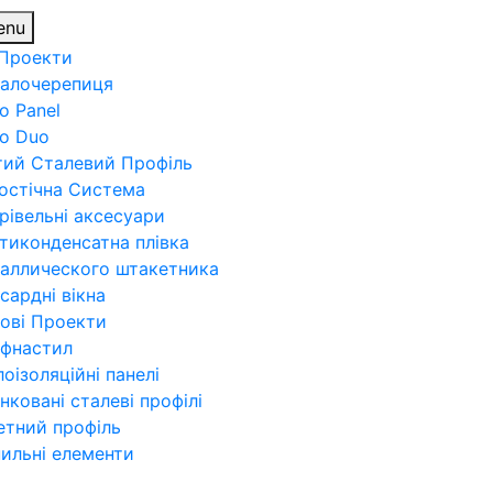
enu
 Проекти
алочерепиця
o Panel
ro Duo
тий Сталевий Профіль
остічна Система
рівельні аксесуари
тиконденсатна плівка
аллического штакетника
сардні вікна
ові Проекти
фнастил
лоізоляційні панелі
нковані сталеві профілі
етний профіль
пильні елементи