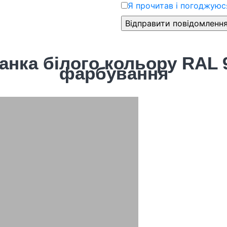
Я прочитав і погоджуюся
нка білого кольору RAL 
фарбування