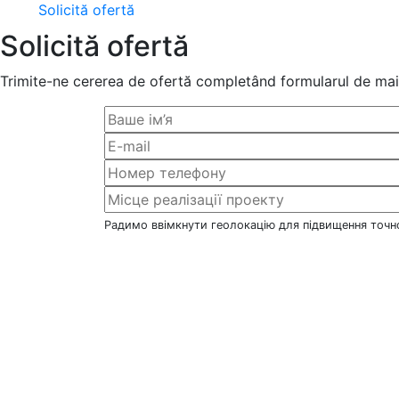
Solicită ofertă
Solicită ofertă
Trimite-ne cererea de ofertă completând formularul de mai 
Радимо ввімкнути геолокацію для підвищення точно