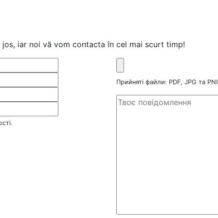
jos, iar noi vă vom contacta în cel mai scurt timp!
Прийняті файли: PDF, JPG та P
сті.