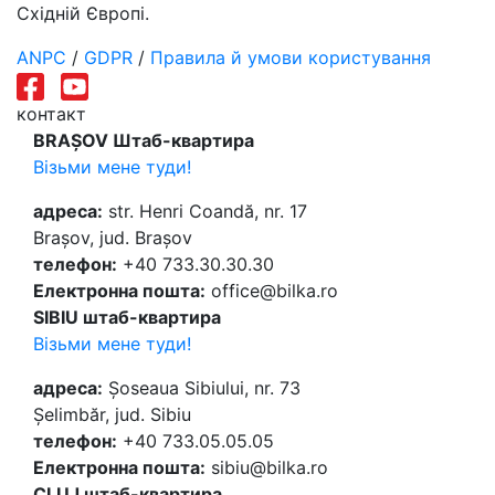
Східній Європі.
ANPC
/
GDPR
/
Правила й умови користування
контакт
BRAȘOV Штаб-квартира
Візьми мене туди!
адреса:
str. Henri Coandă, nr. 17
Brașov, jud. Brașov
телефон:
+40 733.30.30.30
Електронна пошта:
office@bilka.ro
SIBIU штаб-квартира
Візьми мене туди!
адреса:
Șoseaua Sibiului, nr. 73
Șelimbăr, jud. Sibiu
телефон:
+40 733.05.05.05
Електронна пошта:
sibiu@bilka.ro
CLUJ штаб-квартира