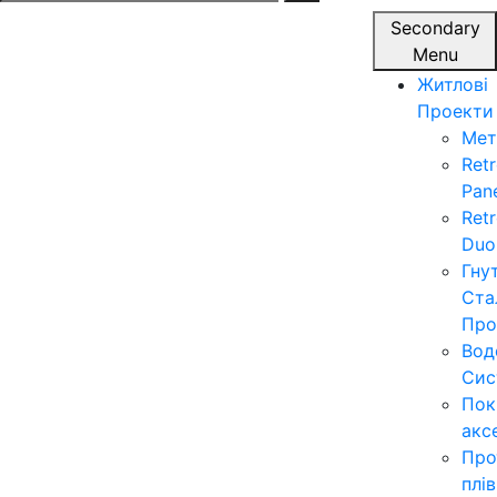
for:
Secondary
Menu
Житлові
Проекти
Мет
Ret
Pan
Ret
Duo
Гну
Ста
Про
Вод
Сис
Пок
акс
Про
плі