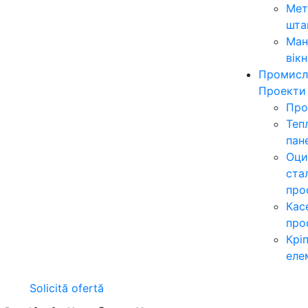
Мет
шта
Ман
вікн
Промисл
Проекти
Про
Теп
пан
Оци
ста
про
Кас
про
Крі
еле
Solicită ofertă