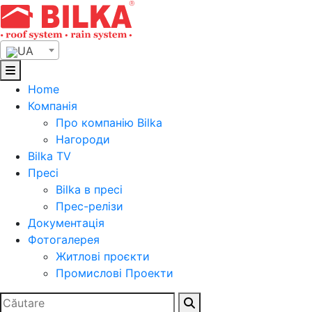
Skip
to
content
UA
Home
Компанія
Про компанію Bilka
Нагороди
Bilka TV
Пресі
Bilka в пресі
Прес-релізи
Документація
Фотогалерея
Житлові проєкти
Промислові Проекти
Search