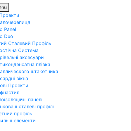
enu
 Проекти
алочерепиця
o Panel
ro Duo
тий Сталевий Профіль
остічна Система
рівельні аксесуари
тиконденсатна плівка
аллического штакетника
сардні вікна
ові Проекти
фнастил
лоізоляційні панелі
нковані сталеві профілі
етний профіль
пильні елементи