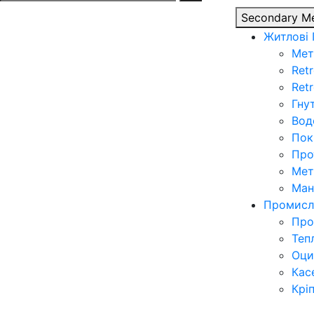
for:
Secondary M
Житлові
Мет
Retr
Ret
Гну
Вод
Пок
Про
Мет
Ман
Промисл
Про
Теп
Оци
Кас
Крі