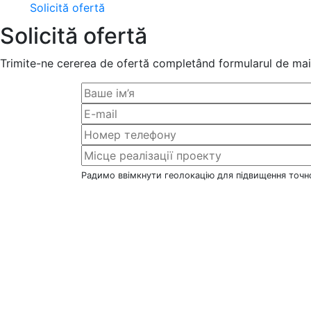
Solicită ofertă
Solicită ofertă
Trimite-ne cererea de ofertă completând formularul de mai 
Радимо ввімкнути геолокацію для підвищення точно