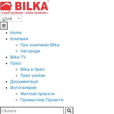
Skip
to
content
UA
Home
Компанія
Про компанію Bilka
Нагороди
Bilka TV
Пресі
Bilka в пресі
Прес-релізи
Документація
Фотогалерея
Житлові проєкти
Промислові Проекти
Search