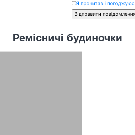
Я прочитав і погоджуюся
Ремісничі будиночки