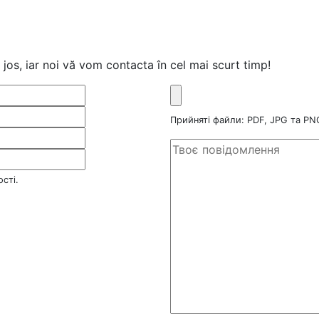
jos, iar noi vă vom contacta în cel mai scurt timp!
Прийняті файли: PDF, JPG та P
сті.