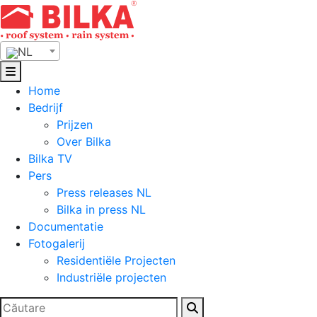
Skip
to
content
NL
Home
Bedrijf
Prijzen
Over Bilka
Bilka TV
Pers
Press releases NL
Bilka in press NL
Documentatie
Fotogalerij
Residentiële Projecten
Industriële projecten
Zoeken