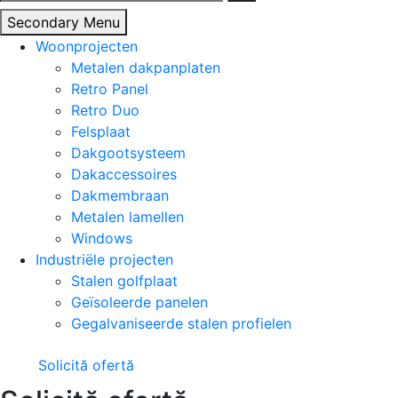
naar:
Secondary Menu
Woonprojecten
Metalen dakpanplaten
Retro Panel
Retro Duo
Felsplaat
Dakgootsysteem
Dakaccessoires
Dakmembraan
Metalen lamellen
Windows
Industriële projecten
Stalen golfplaat
Geïsoleerde panelen
Gegalvaniseerde stalen profielen
Solicită ofertă