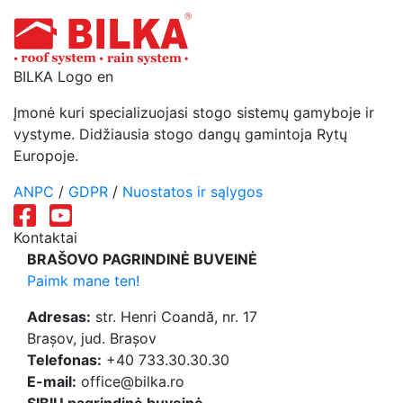
BILKA Logo en
Įmonė kuri specializuojasi stogo sistemų gamyboje ir
vystyme. Didžiausia stogo dangų gamintoja Rytų
Europoje.
ANPC
/
GDPR
/
Nuostatos ir sąlygos
Kontaktai
BRAŠOVO PAGRINDINĖ BUVEINĖ
Paimk mane ten!
Adresas:
str. Henri Coandă, nr. 17
Brașov, jud. Brașov
Telefonas:
+40 733.30.30.30
E-mail:
office@bilka.ro