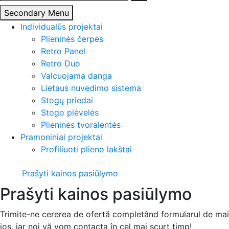
Secondary Menu
Individualūs projektai
Plieninės čerpės
Retro Panel
Retro Duo
Valcuojama danga
Lietaus nuvedimo sistema
Stogų priedai
Stogo plėvelės
Plieninės tvoralentės
Pramoniniai projektai
Profiliuoti plieno lakštai
Prašyti kainos pasiūlymo
Prašyti kainos pasiūlymo
Trimite-ne cererea de ofertă completând formularul de mai
jos, iar noi vă vom contacta în cel mai scurt timp!