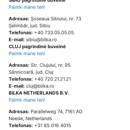
SIBIU pagrindinė buveinė
Paimk mane ten!
Adresas:
Șoseaua Sibiului, nr. 73
Șelimbăr, jud. Sibiu
Telefonas:
+40 733.05.05.05
E-mail:
sibiu@bilka.ro
CLUJ pagrindinė buveinė
Paimk mane ten!
Adresas:
Str. Clujului, nr. 95
Sânnicoară, jud. Cluj
Telefonas:
+40 720.21.21.21
E-mail:
cluj@bilka.ro
BILKA NETHERLANDS B.V.
Paimk mane ten!
Adresas:
Parallelweg 74, 7161 AG
Neede, Netherlands
Telefonas:
+31 85 016 4015