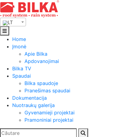
Skip
to
content
LT
Home
Įmonė
Apie Bilka
Apdovanojimai
Bilka TV
Spaudai
Bilka spaudoje
Pranešimas spaudai
Dokumentacija
Nuotraukų galerija
Gyvenamieji projektai
Pramoniniai projektai
Ieškoti: