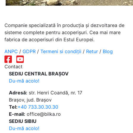
Companie specializată în producția și dezvoltarea de
sisteme complete pentru acoperișuri. Cea mai mare
fabrica de acoperisuri din Estul Europei.
ANPC
/
GDPR
/
Termeni si condiții
/
Retur
/
Blog
Contact
SEDIU CENTRAL BRAȘOV
Du-mă acolo!
Adresă:
str. Henri Coandă, nr. 17
Brașov, jud. Brașov
Tel:
+40 733.30.30.30
E-mail:
office@bilka.ro
SEDIU SIBIU
Du-mă acolo!