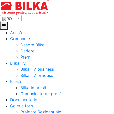
Skip
to
content
RO
Acasă
Companie
Despre Bilka
Cariere
Premii
Bilka TV
Bilka TV business
Bilka TV produse
Presă
Bilka în presă
Comunicate de presă
Documentație
Galerie foto
Proiecte Rezidențiale