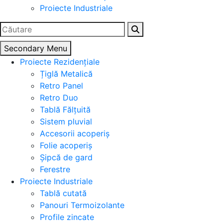
Proiecte Industriale
Caută
după:
Secondary Menu
Proiecte Rezidențiale
Țiglă Metalică
Retro Panel
Retro Duo
Tablă Fălțuită
Sistem pluvial
Accesorii acoperiș
Folie acoperiș
Șipcă de gard
Ferestre
Proiecte Industriale
Tablă cutată
Panouri Termoizolante
Profile zincate