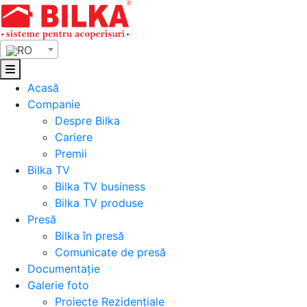
Skip
to
content
RO
Acasă
Companie
Despre Bilka
Cariere
Premii
Bilka TV
Bilka TV business
Bilka TV produse
Presă
Bilka în presă
Comunicate de presă
Documentație
Galerie foto
Proiecte Rezidențiale