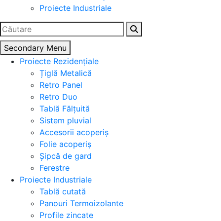
Proiecte Industriale
Caută
după:
Secondary Menu
Proiecte Rezidențiale
Țiglă Metalică
Retro Panel
Retro Duo
Tablă Fălțuită
Sistem pluvial
Accesorii acoperiș
Folie acoperiș
Șipcă de gard
Ferestre
Proiecte Industriale
Tablă cutată
Panouri Termoizolante
Profile zincate