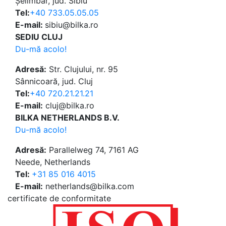
Șelimbăr, jud. Sibiu
Tel:
+40 733.05.05.05
E-mail:
sibiu@bilka.ro
SEDIU CLUJ
Du-mă acolo!
Adresă:
Str. Clujului, nr. 95
Sânnicoară, jud. Cluj
Tel:
+40 720.21.21.21
E-mail:
cluj@bilka.ro
BILKA NETHERLANDS B.V.
Du-mă acolo!
Adresă:
Parallelweg 74, 7161 AG
Neede, Netherlands
Tel:
+31 85 016 4015
E-mail:
netherlands@bilka.com
certificate de conformitate