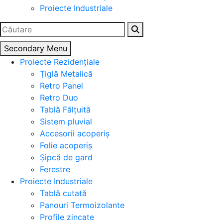
Proiecte Industriale
Caută
după:
Secondary Menu
Proiecte Rezidențiale
Țiglă Metalică
Retro Panel
Retro Duo
Tablă Fălțuită
Sistem pluvial
Accesorii acoperiș
Folie acoperiș
Șipcă de gard
Ferestre
Proiecte Industriale
Tablă cutată
Panouri Termoizolante
Profile zincate