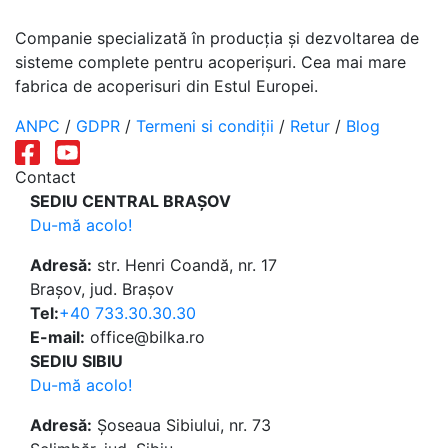
Companie specializată în producția și dezvoltarea de
sisteme complete pentru acoperișuri. Cea mai mare
fabrica de acoperisuri din Estul Europei.
ANPC
/
GDPR
/
Termeni si condiții
/
Retur
/
Blog
Contact
SEDIU CENTRAL BRAȘOV
Du-mă acolo!
Adresă:
str. Henri Coandă, nr. 17
Brașov, jud. Brașov
Tel:
+40 733.30.30.30
E-mail:
office@bilka.ro
SEDIU SIBIU
Du-mă acolo!
Adresă:
Șoseaua Sibiului, nr. 73