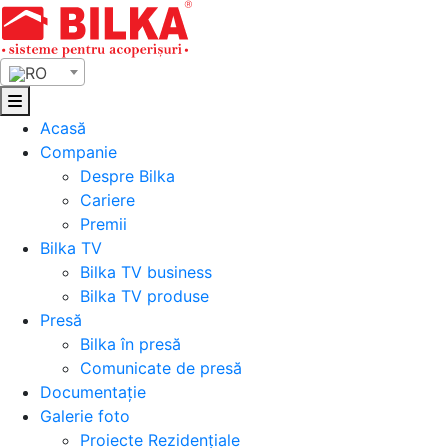
Skip
to
content
RO
Acasă
Companie
Despre Bilka
Cariere
Premii
Bilka TV
Bilka TV business
Bilka TV produse
Presă
Bilka în presă
Comunicate de presă
Documentație
Galerie foto
Proiecte Rezidențiale