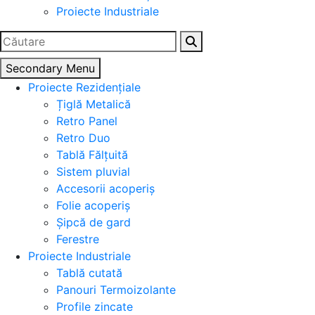
Proiecte Industriale
Caută
după:
Secondary Menu
Proiecte Rezidențiale
Țiglă Metalică
Retro Panel
Retro Duo
Tablă Fălțuită
Sistem pluvial
Accesorii acoperiș
Folie acoperiș
Șipcă de gard
Ferestre
Proiecte Industriale
Tablă cutată
Panouri Termoizolante
Profile zincate