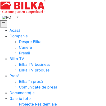
Skip
to
content
RO
Acasă
Companie
Despre Bilka
Cariere
Premii
Bilka TV
Bilka TV business
Bilka TV produse
Presă
Bilka în presă
Comunicate de presă
Documentație
Galerie foto
Proiecte Rezidențiale