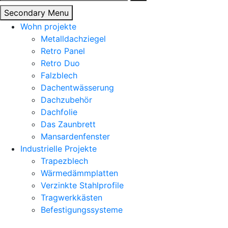
nach:
Secondary Menu
Wohn projekte
Metalldachziegel
Retro Panel
Retro Duo
Falzblech
Dachentwässerung
Dachzubehör
Dachfolie
Das Zaunbrett
Mansardenfenster
Industrielle Projekte
Trapezblech
Wärmedämmplatten
Verzinkte Stahlprofile
Tragwerkkästen
Befestigungssysteme