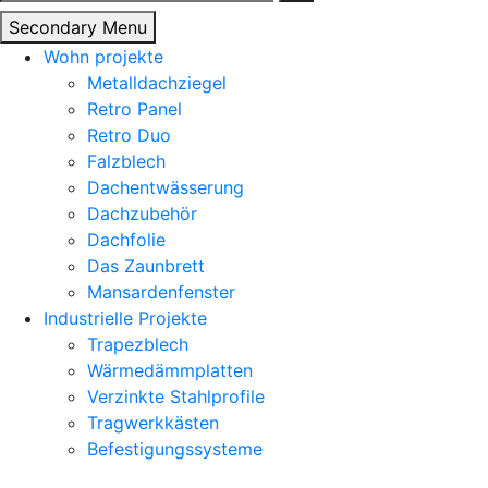
nach:
Secondary Menu
Wohn projekte
Metalldachziegel
Retro Panel
Retro Duo
Falzblech
Dachentwässerung
Dachzubehör
Dachfolie
Das Zaunbrett
Mansardenfenster
Industrielle Projekte
Trapezblech
Wärmedämmplatten
Verzinkte Stahlprofile
Tragwerkkästen
Befestigungssysteme