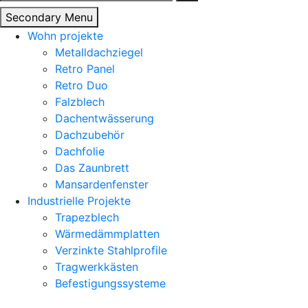
nach:
Secondary Menu
Wohn projekte
Metalldachziegel
Retro Panel
Retro Duo
Falzblech
Dachentwässerung
Dachzubehör
Dachfolie
Das Zaunbrett
Mansardenfenster
Industrielle Projekte
Trapezblech
Wärmedämmplatten
Verzinkte Stahlprofile
Tragwerkkästen
Befestigungssysteme