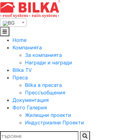
Skip
to
content
BG
Home
Компанията
За компанията
Награди и награди
Bilka TV
Преса
Bilka в пресата
Прессъобщения
Документация
Фото Галерия
Жилищни проекти
Индустриални Проекти
Търсене