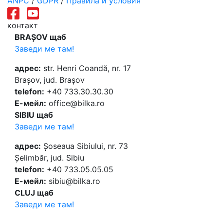
ANPC
/
GDPR
/
Правила и условия
контакт
BRAȘOV щаб
Заведи ме там!
адрес:
str. Henri Coandă, nr. 17
Brașov, jud. Brașov
telefon:
+40 733.30.30.30
Е-мейл:
office@bilka.ro
SIBIU щаб
Заведи ме там!
адрес:
Șoseaua Sibiului, nr. 73
Șelimbăr, jud. Sibiu
telefon:
+40 733.05.05.05
Е-мейл:
sibiu@bilka.ro
CLUJ щаб
Заведи ме там!