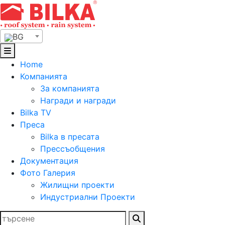
Skip
to
content
BG
Home
Компанията
За компанията
Награди и награди
Bilka TV
Преса
Bilka в пресата
Прессъобщения
Документация
Фото Галерия
Жилищни проекти
Индустриални Проекти
Търсене