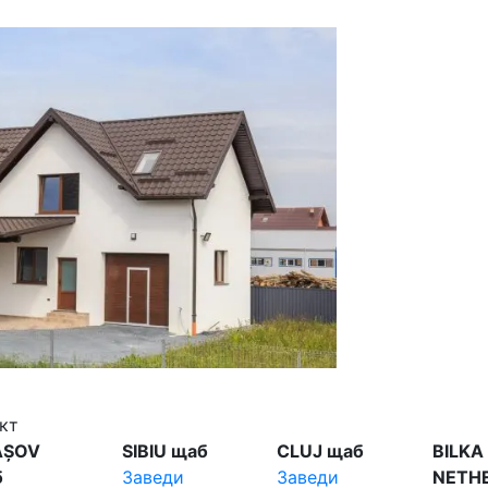
кт
AȘOV
SIBIU щаб
CLUJ щаб
BILKA
б
Заведи
Заведи
NETH