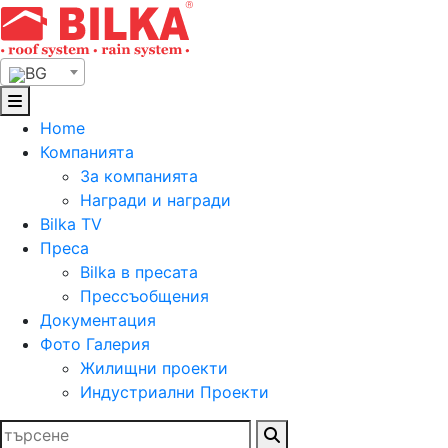
Skip
to
content
BG
Home
Компанията
За компанията
Награди и награди
Bilka TV
Преса
Bilka в пресата
Прессъобщения
Документация
Фото Галерия
Жилищни проекти
Индустриални Проекти
Търсене