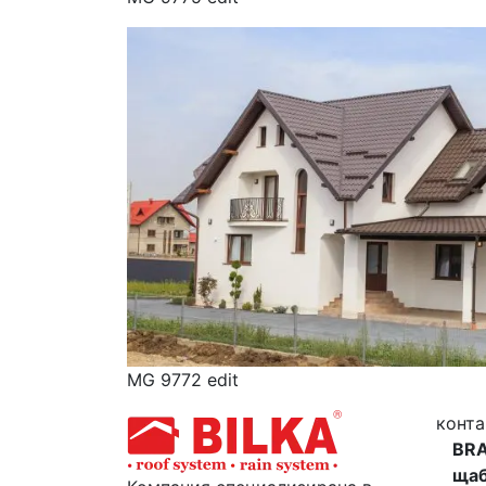
MG 9772 edit
конта
BR
ща