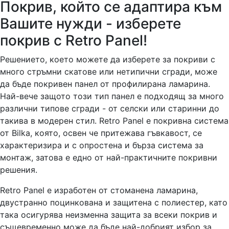
Покрив, който се адаптира към
Вашите нужди - изберете
покрив с Retro Panel!
Решението, което можете да изберете за покриви с
много стръмни скатове или нетипични сгради, може
да бъде покривен панел от профилирана ламарина.
Най-вече защото този тип панел е подходящ за много
различни типове сгради - от селски или старинни до
такива в модерен стил. Retro Panel е покривна система
от Bilka, която, освен че притежава гъвкавост, се
характеризира и с опростена и бърза система за
монтаж, затова е едно от най-практичните покривни
решения.
Retro Panel е изработен от стоманена ламарина,
двустранно поцинкована и защитена с полиестер, като
така осигурява неизменна защита за всеки покрив и
същевременно може да бъде най-добрият избор за