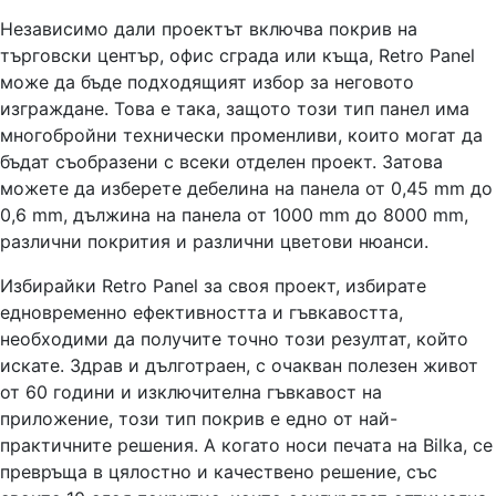
Независимо дали проектът включва покрив на
търговски център, офис сграда или къща, Retro Panel
може да бъде подходящият избор за неговото
изграждане. Това е така, защото този тип панел има
многобройни технически променливи, които могат да
бъдат съобразени с всеки отделен проект. Затова
можете да изберете дебелина на панела от 0,45 mm до
0,6 mm, дължина на панела от 1000 mm до 8000 mm,
различни покрития и различни цветови нюанси.
Избирайки Retro Panel за своя проект, избирате
едновременно ефективността и гъвкавостта,
необходими да получите точно този резултат, който
искате. Здрав и дълготраен, с очакван полезен живот
от 60 години и изключителна гъвкавост на
приложение, този тип покрив е едно от най-
практичните решения. А когато носи печата на Bilka, се
превръща в цялостно и качествено решение, със