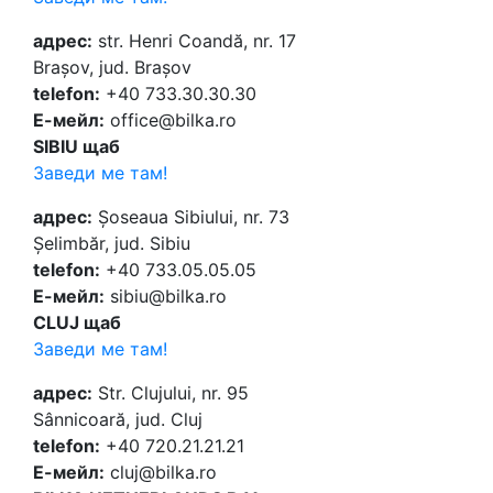
адрес:
str. Henri Coandă, nr. 17
Brașov, jud. Brașov
telefon:
+40 733.30.30.30
Е-мейл:
office@bilka.ro
SIBIU щаб
Заведи ме там!
адрес:
Șoseaua Sibiului, nr. 73
Șelimbăr, jud. Sibiu
telefon:
+40 733.05.05.05
Е-мейл:
sibiu@bilka.ro
CLUJ щаб
Заведи ме там!
адрес:
Str. Clujului, nr. 95
Sânnicoară, jud. Cluj
telefon:
+40 720.21.21.21
Е-мейл:
cluj@bilka.ro