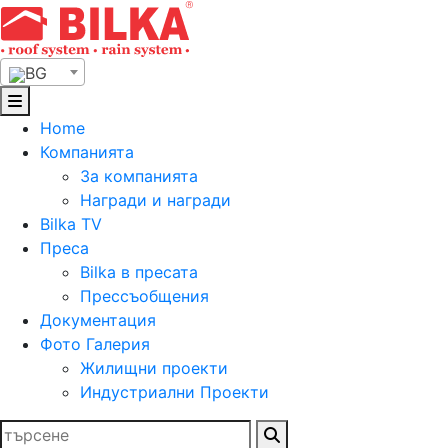
Skip
to
content
BG
Home
Компанията
За компанията
Награди и награди
Bilka TV
Преса
Bilka в пресата
Прессъобщения
Документация
Фото Галерия
Жилищни проекти
Индустриални Проекти
Търсене